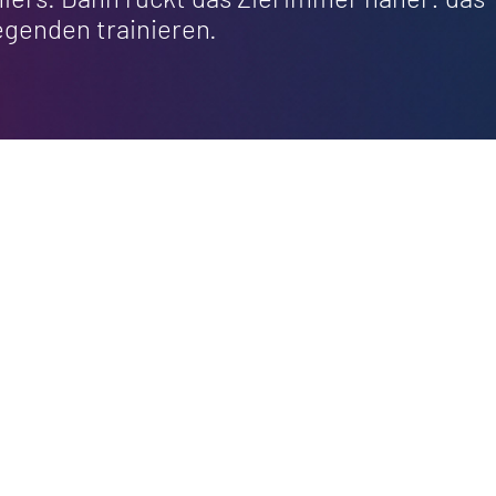
egenden trainieren.
TV? Klicke hier, um bei einem teilnehmenden 