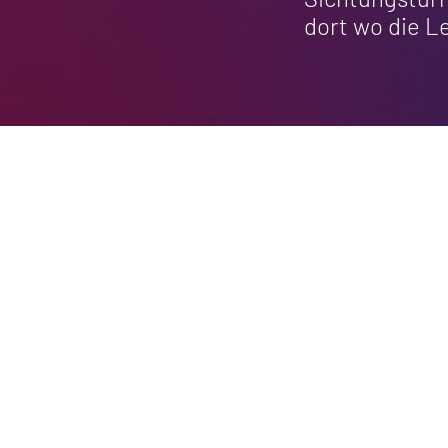
dort wo die L
Du hast noch keinen Ambilight 