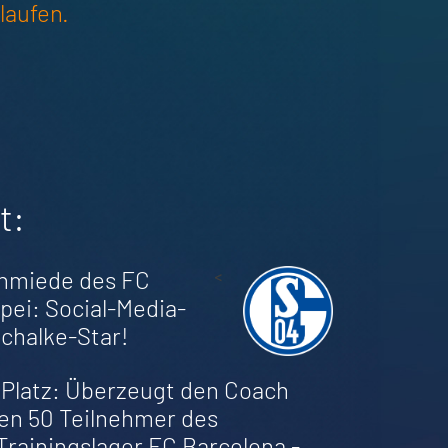
laufen.
t:
chmiede des FC
<
pei: Social-Media-
Schalke-Star!
 Platz: Überzeugt den Coach
ten 50 Teilnehmer des
Trainingslager FC Barcelona -