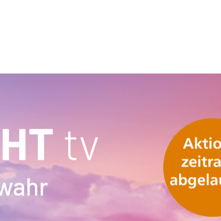
GHT
tv
wahr